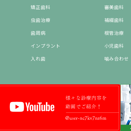
矯正歯科
審美歯科
虫歯治療
補綴歯科
歯周病
根管治療
インプラント
小児歯科
入れ歯
噛み合わせ