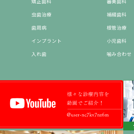
矯正歯科
審美歯科
虫歯治療
補綴歯科
歯周病
根管治療
インプラント
小児歯科
入れ歯
噛み合わせ