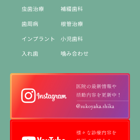
虫歯治療
補綴歯科
歯周病
根管治療
インプラント
小児歯科
入れ歯
噛み合わせ